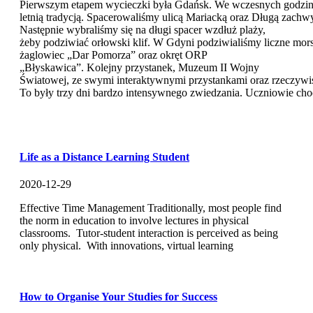
Pierwszym etapem wycieczki była Gdańsk. We wczesnych godzinach
letnią tradycją. Spacerowaliśmy ulicą Mariacką oraz Długą zachwyc
Następnie wybraliśmy się na długi spacer wzdłuż plaży,
żeby podziwiać orłowski klif. W Gdyni podziwialiśmy liczne mors
żaglowiec „Dar Pomorza” oraz okręt ORP
„Błyskawica”. Kolejny przystanek, Muzeum II Wojny
Światowej, ze swymi interaktywnymi przystankami oraz rzeczywis
To były trzy dni bardzo intensywnego zwiedzania. Uczniowie cho
Life as a Distance Learning Student
2020-12-29
Effective Time Management Traditionally, most people find
the norm in education to involve lectures in physical
classrooms. Tutor-student interaction is perceived as being
only physical. With innovations, virtual learning
How to Organise Your Studies for Success