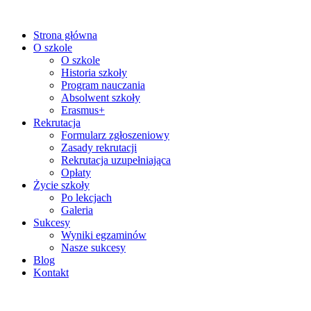
Strona główna
O szkole
O szkole
Historia szkoły
Program nauczania
Absolwent szkoły
Erasmus+
Rekrutacja
Formularz zgłoszeniowy
Zasady rekrutacji
Rekrutacja uzupełniająca
Opłaty
Życie szkoły
Po lekcjach
Galeria
Sukcesy
Wyniki egzaminów
Nasze sukcesy
Blog
Kontakt