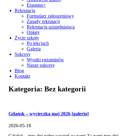
Erasmus+
Rekrutacja
Formularz zgłoszeniowy
Zasady rekrutacji
Rekrutacja uzupełniająca
Opłaty
Życie szkoły
Po lekcjach
Galeria
Sukcesy
Wyniki egzaminów
Nasze sukcesy
Blog
Kontakt
Kategoria: Bez kategorii
Gdańsk – wycieczka maj 2026 [galeria]
2026-05-18
Gdańsk – trzy dni pełne wrażeń za nami Za nami trzy dni