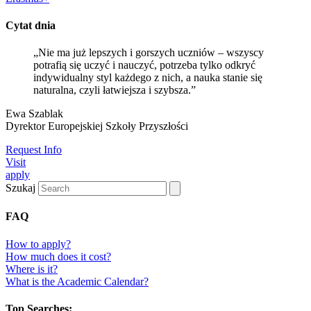
Cytat dnia
„Nie ma już lepszych i gorszych uczniów – wszyscy
potrafią się uczyć i nauczyć, potrzeba tylko odkryć
indywidualny styl każdego z nich, a nauka stanie się
naturalna, czyli łatwiejsza i szybsza.”
Ewa Szablak
Dyrektor Europejskiej Szkoły Przyszłości
Request Info
Visit
apply
Szukaj
FAQ
How to apply?
How much does it cost?
Where is it?
What is the Academic Calendar?
Top Searches: