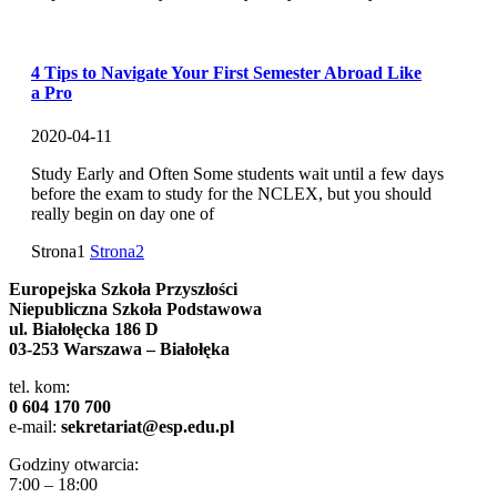
4 Tips to Navigate Your First Semester Abroad Like
a Pro
2020-04-11
Study Early and Often Some students wait until a few days
before the exam to study for the NCLEX, but you should
really begin on day one of
Strona
1
Strona
2
Europejska Szkoła Przyszłości
Niepubliczna Szkoła Podstawowa
ul. Białołęcka 186 D
03-253 Warszawa – Białołęka
tel. kom:
0 604 170 700
e-mail:
sekretariat@esp.edu.pl
Godziny otwarcia:
7:00 – 18:00