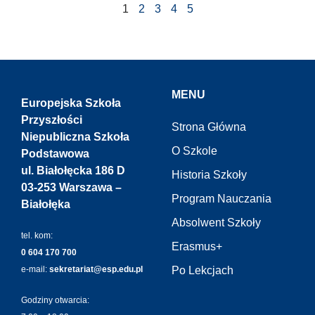
1
2
3
4
5
MENU
Europejska Szkoła
Przyszłości
Strona Główna
Niepubliczna Szkoła
O Szkole
Podstawowa
ul. Białołęcka 186 D
Historia Szkoły
03-253 Warszawa –
Program Nauczania
Białołęka
Absolwent Szkoły
tel. kom:
Erasmus+
0 604 170 700
e-mail:
sekretariat@esp.edu.pl
Po Lekcjach
Godziny otwarcia: