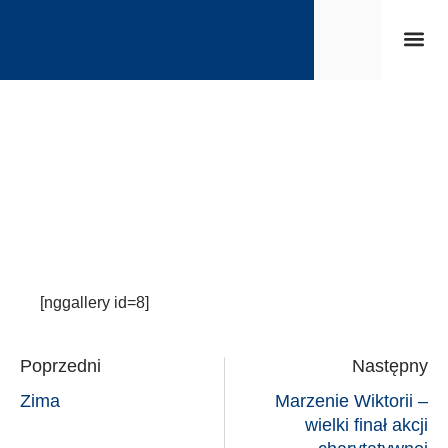
Strona 
Życie s
[nggallery id=8]
Poprzedni
Następny
Zima
Marzenie Wiktorii –
wielki finał akcji