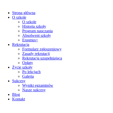
Strona główna
O szkole
O szkole
Historia szkoły
Program nauczania
Absolwent szkoły
Erasmus+
Rekrutacja
Formularz zgłoszeniowy
Zasady rekrutacji
Rekrutacja uzupełniająca
Opłaty
Życie szkoły
Po lekcjach
Galeria
Sukcesy
Wyniki egzaminów
Nasze sukcesy
Blog
Kontakt