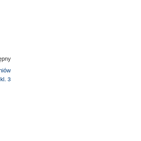
ępny
zniów
kl. 3