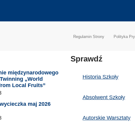
Regulamin Strony
Polityka Pr
Sprawdź
nie międzynarodowego
Historia Szkoły
eTwinning „World
from Local Fruits”
3
Absolwent Szkoły
wycieczka maj 2026
8
Autorskie Warsztaty