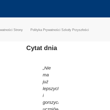
ywatności Strony
Polityka Prywatności Szkoły Przyszłości
Cytat dnia
„Nie
ma
już
lepszych
i
gorszych
uczniów