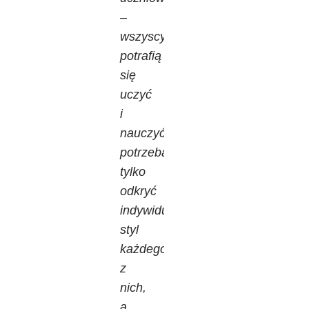
–
wszyscy
potrafią
się
uczyć
i
nauczyć,
potrzeba
tylko
odkryć
indywidualny
styl
każdego
z
nich,
a