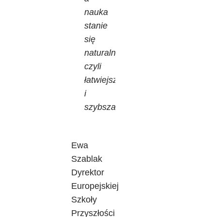
nauka
stanie
się
naturalna,
czyli
łatwiejsza
i
szybsza.”
Ewa
Szablak
Dyrektor
Europejskiej
Szkoły
Przyszłości