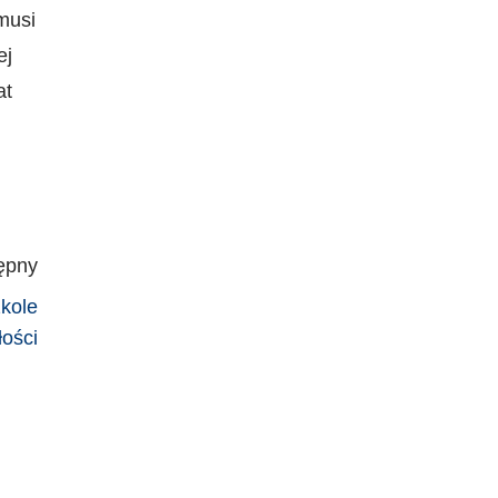
musi
ej
at
ępny
zkole
łości