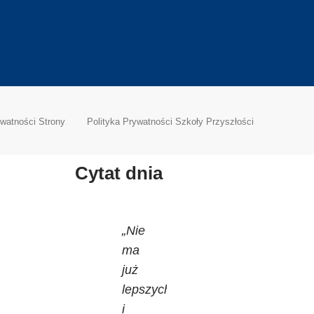
ywatności Strony
Polityka Prywatności Szkoły Przyszłości
Cytat dnia
„Nie
ma
już
lepszych
i