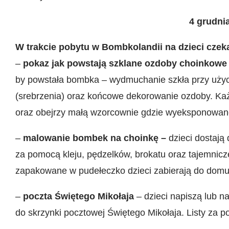
4 grudni
W trakcie pobytu w Bombkolandii na dzieci czeka
–
pokaz jak powstają szklane ozdoby choinkowe
by powstała bombka – wydmuchanie szkła przy użyci
(srebrzenia) oraz końcowe dekorowanie ozdoby. Ka
oraz obejrzy małą wzorcownie gdzie wyeksponowan
–
malowanie bombek na choinkę –
dzieci dostają
za pomocą kleju, pędzelków, brokatu oraz tajemnic
zapakowane w pudełeczko dzieci zabierają do domu
–
poczta Świętego Mikołaja
– dzieci napiszą lub na
do skrzynki pocztowej Świętego Mikołaja. Listy za 