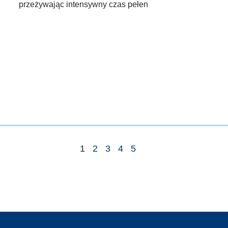
przeżywając intensywny czas pełen
1
2
3
4
5