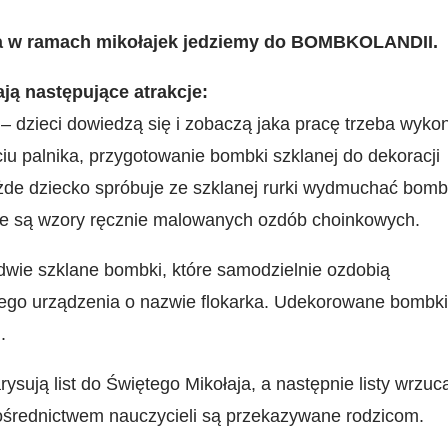
a w ramach mikołajek jedziemy do BOMBKOLANDII.
ją następujące atrakcje:
– dzieci dowiedzą się i zobaczą jaka pracę trzeba wyko
u palnika, przygotowanie bombki szklanej do dekoracji
żde dziecko spróbuje ze szklanej rurki wydmuchać bom
e są wzory ręcznie malowanych ozdób choinkowych.
 dwie szklane bombki, które samodzielnie ozdobią
zego urządzenia o nazwie flokarka. Udekorowane bombki
.
rysują list do Świętego Mikołaja, a następnie listy wrzuc
pośrednictwem nauczycieli są przekazywane rodzicom.