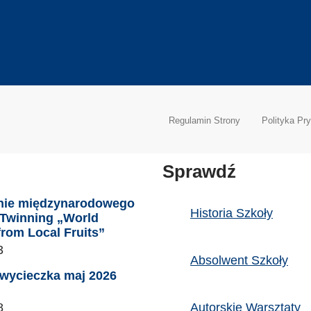
Regulamin Strony
Polityka Pr
Sprawdź
nie międzynarodowego
Historia Szkoły
eTwinning „World
from Local Fruits”
3
Absolwent Szkoły
wycieczka maj 2026
8
Autorskie Warsztaty