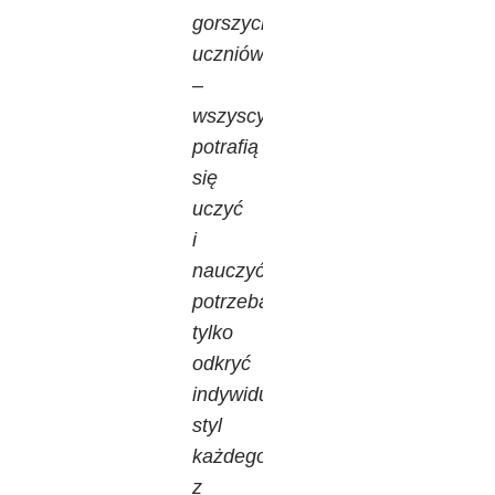
gorszych
uczniów
–
wszyscy
potrafią
się
uczyć
i
nauczyć,
potrzeba
tylko
odkryć
indywidualny
styl
każdego
z