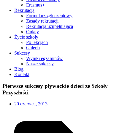
Erasmus+
Rekrutacja
Formularz zgłoszeniowy
Zasady rekrutacji
Rekrutacja uzupełniająca
Opłaty
Życie szkoły
Po lekcjach
Galeria
Sukcesy
Wyniki egzaminów
Nasze sukcesy
Blog
Kontakt
Pierwsze sukcesy pływackie dzieci ze Szkoły
Przyszłości
20 czerwca, 2013