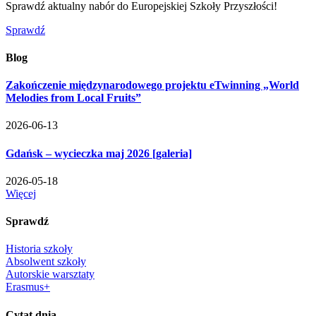
Sprawdź aktualny nabór do Europejskiej Szkoły Przyszłości!
Sprawdź
Blog
Zakończenie międzynarodowego projektu eTwinning „World
Melodies from Local Fruits”
2026-06-13
Gdańsk – wycieczka maj 2026 [galeria]
2026-05-18
Więcej
Sprawdź
Historia szkoły
Absolwent szkoły
Autorskie warsztaty
Erasmus+
Cytat dnia