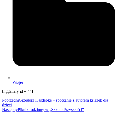
Wizjer
[nggallery id = 44]
Poprzedni
Grzegorz Kasdepke – spotkanie z autorem książek dla
dzieci
Następny
Piknik rodzinny w „Szkole Przyszłości”