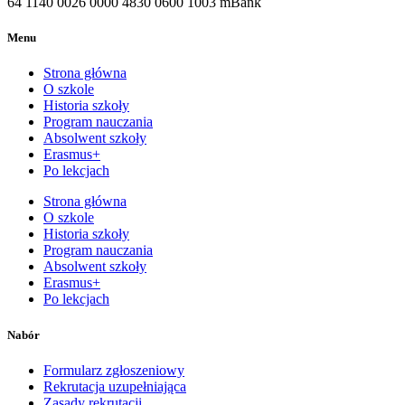
64 1140 0026 0000 4830 0600 1003 mBank
Menu
Strona główna
O szkole
Historia szkoły
Program nauczania
Absolwent szkoły
Erasmus+
Po lekcjach
Strona główna
O szkole
Historia szkoły
Program nauczania
Absolwent szkoły
Erasmus+
Po lekcjach
Nabór
Formularz zgłoszeniowy
Rekrutacja uzupełniająca
Zasady rekrutacji