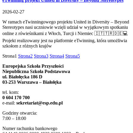
eTwinning projekt United in Diversity – Beyond Stereotypes
2026-02-27
W ramach eTwinningowego projektu United in Diversity – Beyond
Stereotypes nasi uczniowie wzięli udział w wyjątkowym spotkaniu
online z rówieśnikami z Włoch, Turcji i Niemiec 🇮🇹🇹🇷🇩🇪💻
Projekt realizowany jest na platformie eTwinning, która umożliwia
szkołom z różnych krajów
Strona
1
Strona
2
Strona
3
Strona
4
Strona
5
Europejska Szkoła Przyszłości
Niepubliczna Szkoła Podstawowa
ul. Białołęcka 186 D
03-253 Warszawa – Białołęka
tel. kom:
0 604 170 700
e-mail:
sekretariat@esp.edu.pl
Godziny otwarcia:
7:00 – 18:00
Numer rachunku bankowego