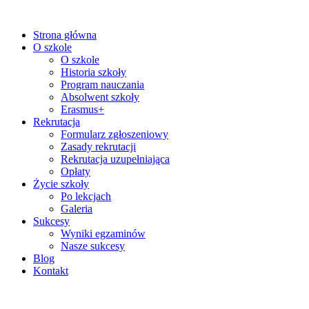
Strona główna
O szkole
O szkole
Historia szkoły
Program nauczania
Absolwent szkoły
Erasmus+
Rekrutacja
Formularz zgłoszeniowy
Zasady rekrutacji
Rekrutacja uzupełniająca
Opłaty
Życie szkoły
Po lekcjach
Galeria
Sukcesy
Wyniki egzaminów
Nasze sukcesy
Blog
Kontakt