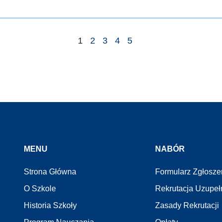
1
2
3
4
5
MENU
NABÓR
Strona Główna
Formularz Zgłosz
O Szkole
Rekrutacja Uzupeł
Historia Szkoły
Zasady Rekrutacji