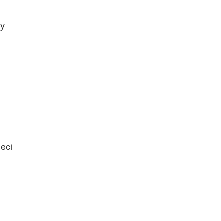
ny
y
eci