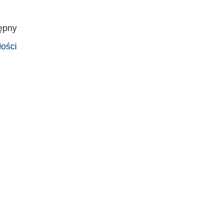
ępny
ości