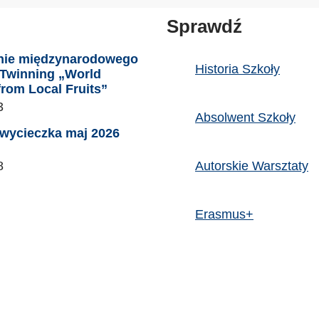
Sprawdź
nie międzynarodowego
Historia Szkoły
eTwinning „World
from Local Fruits”
3
Absolwent Szkoły
wycieczka maj 2026
8
Autorskie Warsztaty
Erasmus+