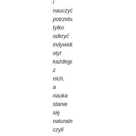
i
nauczyć,
potrzeba
tylko
odkryć
indywidualny
styl
każdego
z
nich,
a
nauka
stanie
się
naturalna,
czyli