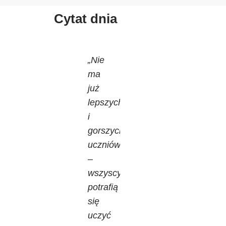
Cytat dnia
„Nie
ma
już
lepszych
i
gorszych
uczniów
–
wszyscy
potrafią
się
uczyć