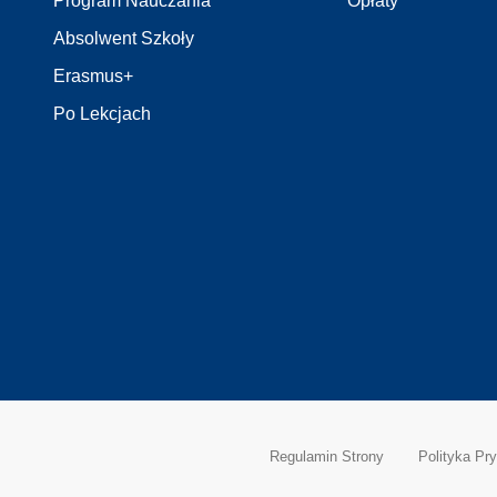
Program Nauczania
Opłaty
Absolwent Szkoły
Erasmus+
Po Lekcjach
Regulamin Strony
Polityka Pr