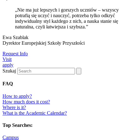
„Nie ma już lepszych i gorszych uczniów – wszyscy
potrafią się uczyć i nauczyć, potrzeba tylko odkryć
indywidualny styl każdego z nich, a nauka stanie się
naturalna, czyli łatwiejsza i szybsza.”
Ewa Szablak
Dyrektor Europejskiej Szkoły Przyszłości
Request Info
Visit
apply
Szukaj
FAQ
How to apply?
How much does it cost?
Where is it?
What is the Academic Calendar?
Top Searches:
Campus