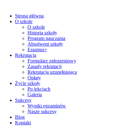
Strona główna
O szkole
O szkole
Historia szkoły
Program nauczania
Absolwent szkoły
Erasmus+
Rekrutacja
Formularz zgłoszeniowy
Zasady rekrutacji
Rekrutacja uzupełniająca
Opłaty
Życie szkoły
Po lekcjach
Galeria
Sukcesy
Wyniki egzaminów
Nasze sukcesy
Blog
Kontakt