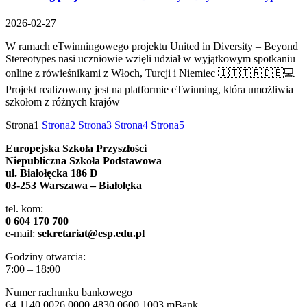
2026-02-27
W ramach eTwinningowego projektu United in Diversity – Beyond
Stereotypes nasi uczniowie wzięli udział w wyjątkowym spotkaniu
online z rówieśnikami z Włoch, Turcji i Niemiec 🇮🇹🇹🇷🇩🇪💻
Projekt realizowany jest na platformie eTwinning, która umożliwia
szkołom z różnych krajów
Strona
1
Strona
2
Strona
3
Strona
4
Strona
5
Europejska Szkoła Przyszłości
Niepubliczna Szkoła Podstawowa
ul. Białołęcka 186 D
03-253 Warszawa – Białołęka
tel. kom:
0 604 170 700
e-mail:
sekretariat@esp.edu.pl
Godziny otwarcia:
7:00 – 18:00
Numer rachunku bankowego
64 1140 0026 0000 4830 0600 1003 mBank