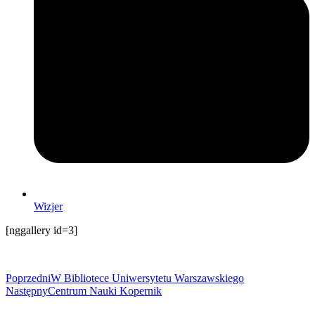
Wizjer
[nggallery id=3]
Poprzedni
W Bibliotece Uniwersytetu Warszawskiego
Następny
Centrum Nauki Kopernik