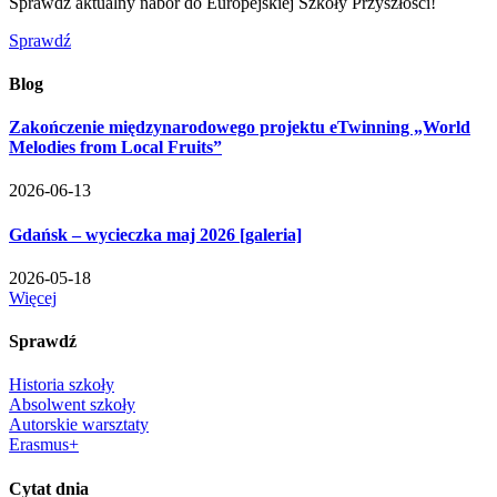
Sprawdź aktualny nabór do Europejskiej Szkoły Przyszłości!
Sprawdź
Blog
Zakończenie międzynarodowego projektu eTwinning „World
Melodies from Local Fruits”
2026-06-13
Gdańsk – wycieczka maj 2026 [galeria]
2026-05-18
Więcej
Sprawdź
Historia szkoły
Absolwent szkoły
Autorskie warsztaty
Erasmus+
Cytat dnia