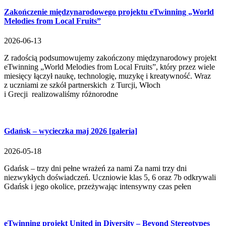
Zakończenie międzynarodowego projektu eTwinning „World
Melodies from Local Fruits”
2026-06-13
Z radością podsumowujemy zakończony międzynarodowy projekt
eTwinning „World Melodies from Local Fruits”, który przez wiele
miesięcy łączył naukę, technologię, muzykę i kreatywność. Wraz
z uczniami ze szkół partnerskich z Turcji, Włoch
i Grecji realizowaliśmy różnorodne
Gdańsk – wycieczka maj 2026 [galeria]
2026-05-18
Gdańsk – trzy dni pełne wrażeń za nami Za nami trzy dni
niezwykłych doświadczeń. Uczniowie klas 5, 6 oraz 7b odkrywali
Gdańsk i jego okolice, przeżywając intensywny czas pełen
eTwinning projekt United in Diversity – Beyond Stereotypes