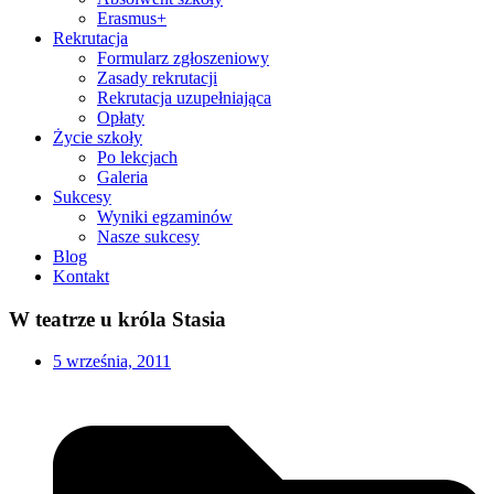
Erasmus+
Rekrutacja
Formularz zgłoszeniowy
Zasady rekrutacji
Rekrutacja uzupełniająca
Opłaty
Życie szkoły
Po lekcjach
Galeria
Sukcesy
Wyniki egzaminów
Nasze sukcesy
Blog
Kontakt
W teatrze u króla Stasia
5 września, 2011